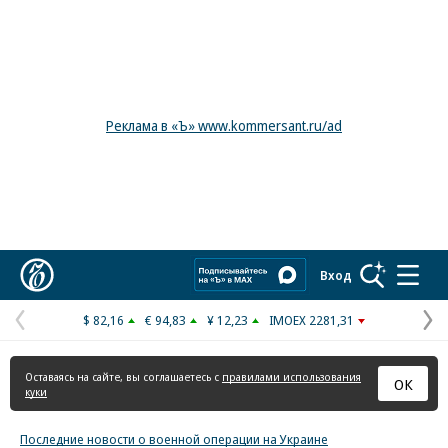
Реклама в «Ъ» www.kommersant.ru/ad
Коммерсантъ
Вход
$ 82,16
€ 94,83
¥ 12,23
IMOEX 2281,31
Предыдущая
С
страница
с
Оставаясь на сайте, вы соглашаетесь с
правилами использования
ОК
куки
Последние новости о военной операции на Украине