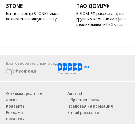
STONE
ПАО ДОМ.РФ
Бизнес-центр STONE Римская
В ДОМ.РФ рассказали, как
возведен в полную высоту
крупным компаниям эффектив
реализовывать ESG-стратегию
Благотворительный фонд
18+ реклама
О «Коммерсанте»
Android
Архив
Обратная связь
Контакты
Правовая информация
Реклама
E-mail рассылки
Вакансии
18+