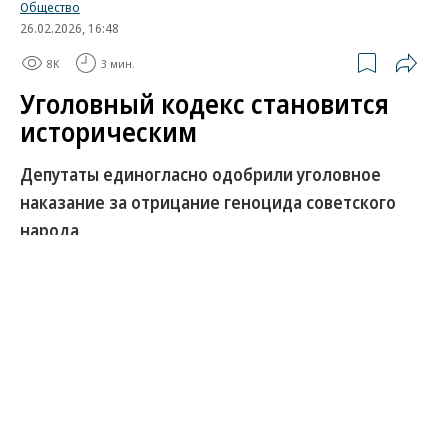
Общество
26.02.2026, 16:48
8K
3 мин.
Уголовный кодекс становится
историческим
Депутаты единогласно одобрили уголовное
наказание за отрицание геноцида советского
народа
В Госдуме приступили к рассмотрению
законопроекта об уголовной ответственности за
«отрицание геноцида советского народа» и
осквернение соответствующих мемориалов.
Нарушителям будет грозить до пяти лет лишения
свободы. Депутат Ирина Яровая (ЕР) увидела в
инициативе «принципиальную правовую ошибку»