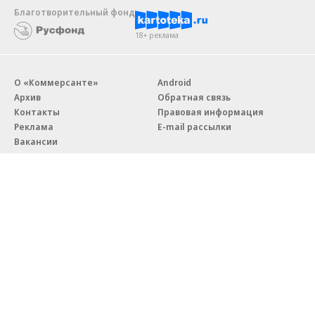
Благотворительный фонд
18+ реклама
О «Коммерсанте»
Android
Архив
Обратная связь
Контакты
Правовая информация
Реклама
E-mail рассылки
Вакансии
18+
© АО «Коммерсантъ». 127006, Москва, Оружейный переулок д. 41,
тел. +7 (495) 797-69-70.
Сетевое издание «Коммерсантъ» (доменное имя сайта:
kommersant.ru) зарегистрировано Федеральной службой
по надзору в сфере связи, информационных технологий и массовых
коммуникаций (Роскомнадзор), регистрационный номер и дата
принятия решения о регистрации: серия
Эл № ФС77-76922
от 11 октября 2019 г.