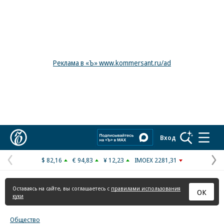
Реклама в «Ъ» www.kommersant.ru/ad
Коммерсантъ
Вход
$ 82,16
€ 94,83
¥ 12,23
IMOEX 2281,31
Предыдущая
С
страница
с
Оставаясь на сайте, вы соглашаетесь с
правилами использования
ОК
куки
Общество