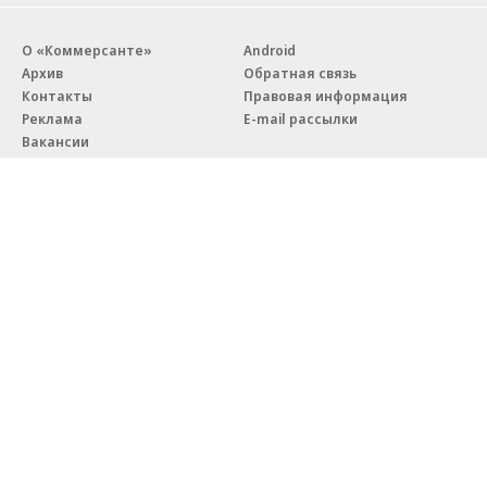
О «Коммерсанте»
Android
Архив
Обратная связь
Контакты
Правовая информация
Реклама
E-mail рассылки
Вакансии
18+
© АО «Коммерсантъ». 127006, Москва, Оружейный переулок д. 41,
тел. +7 (495) 797-69-70.
Сетевое издание «Коммерсантъ» (доменное имя сайта:
kommersant.ru) зарегистрировано Федеральной службой
по надзору в сфере связи, информационных технологий и массовых
коммуникаций (Роскомнадзор), регистрационный номер и дата
принятия решения о регистрации: серия
Эл № ФС77-76922
от 11 октября 2019 г.
Партнерские проекты/материалы, новости компаний, материалы
с пометкой «Промо» и «Официальное сообщение» опубликованы
на коммерческой основе.