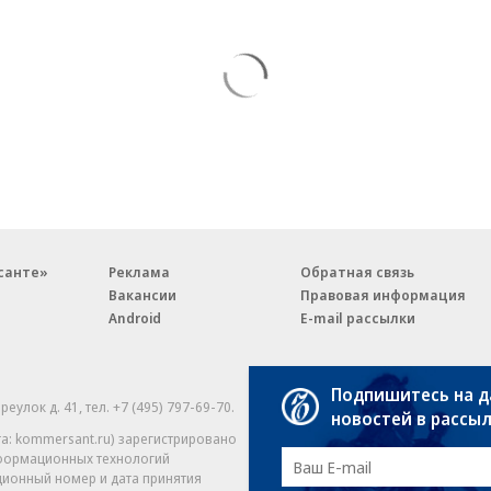
санте»
Реклама
Обратная связь
Вакансии
Правовая информация
Android
E-mail рассылки
Подпишитесь на 
реулок д. 41,
тел. +7 (495) 797-69-70.
Партнерские проекты/матери
новостей в рассы
«Промо» и «Официальное со
а: kommersant.ru) зарегистрировано
нформационных технологий
На kommersant.ru применяют
ционный номер и дата принятия