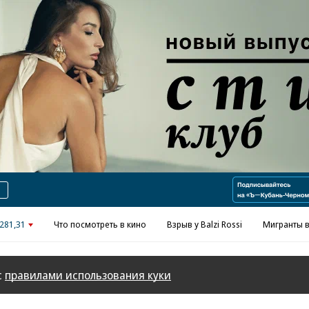
Реклама в «Ъ» www.kommersant.ru/ad
281,31
Что посмотреть в кино
Взрыв у Balzi Rossi
Мигранты в
с
правилами использования куки