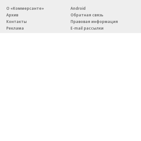
О «Коммерсанте»
Android
Архив
Обратная связь
Контакты
Правовая информация
Реклама
E-mail рассылки
Вакансии
18+
© АО «Коммерсантъ». 127006, Москва, Оружейный переулок д. 41,
тел. +7 (495) 797-69-70.
Сетевое издание «Коммерсантъ» (доменное имя сайта:
kommersant.ru) зарегистрировано Федеральной службой
по надзору в сфере связи, информационных технологий и массовых
коммуникаций (Роскомнадзор), регистрационный номер и дата
принятия решения о регистрации: серия
Эл № ФС77-76922
от 11 октября 2019 г.
Партнерские проекты/материалы, новости компаний, материалы
с пометкой «Промо» и «Официальное сообщение» опубликованы
на коммерческой основе.