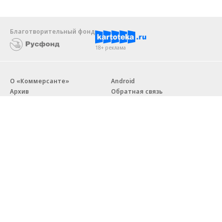
Благотворительный фонд
18+ реклама
О «Коммерсанте»
Android
Архив
Обратная связь
Контакты
Правовая информация
Реклама
E-mail рассылки
Вакансии
18+
© АО «Коммерсантъ». 127006, Москва, Оружейный переулок д. 41,
тел. +7 (495) 797-69-70.
Сетевое издание «Коммерсантъ» (доменное имя сайта:
kommersant.ru) зарегистрировано Федеральной службой
по надзору в сфере связи, информационных технологий и массовых