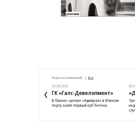
Новости компаний
Все
06.08.2026
06.
ГК «Галс-Девелопмент»
«Д
В бизнес-центре «Адмирал» в Южном
Тре
порту залит первый куб бетона
нед
слу