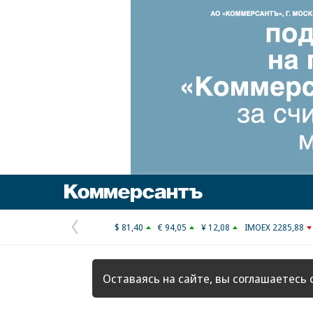
Коммерсантъ
$ 81,40
€ 94,05
¥ 12,08
IMOEX 2285,88
Предыдущая
страница
Оставаясь на сайте, вы соглашаетесь 