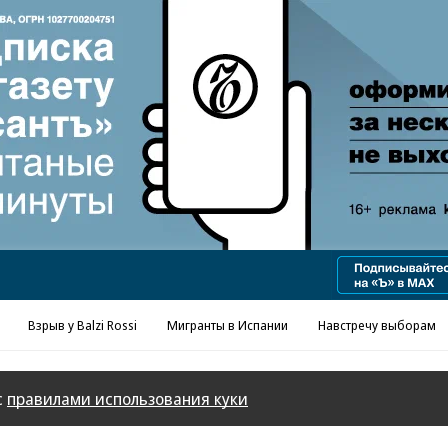
Реклама в «Ъ» www.kommersant.ru/ad
Взрыв у Balzi Rossi
Мигранты в Испании
Навстречу выборам
с
правилами использования куки