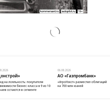
08.2026
06.08.2026
онстрой»
АО «Газпромбанк»
нд на лояльность: покупатели
«АгроНэкст» разместил облигаций
вижимости бизнес-класса в 9 из 10
на 700 млн юаней
чаев остаются в сегменте