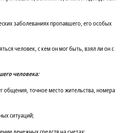
еских заболеваниях пропавшего, его особых
ься человек, с кем он мог быть, взял ли он с
шего человека:
уг общения, точное место жительства, номера
ых ситуаций;
ении денежных средств на счетах;