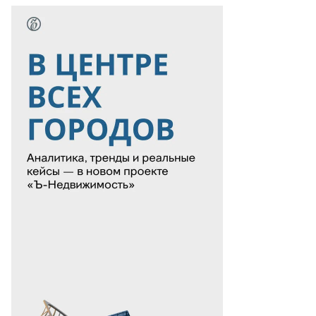
то:
гений
молов,
ммерсантъ