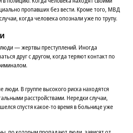
 в полицию. Когда человека находят своими
ициально пропавших без вести. Кроме того, МВД
случаи, когда человека опознали уже по трупу.
ди
и люди — жертвы преступлений. Иногда
заться друг с другом, когда теряют контакт по
риминалом.
е люди. В группе высокого риска находятся
альными расстройствами. Нередки случаи,
ашелся спустя какое-то время в больнице уже
ы, по которым пропадают люди, зависят от