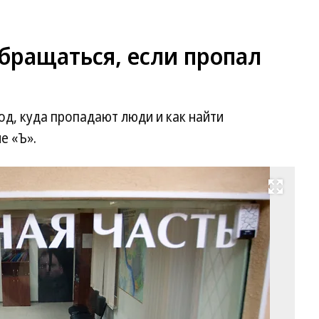
обращаться, если пропал
од, куда пропадают люди и как найти
е «Ъ».
Развернуть на весь экран
Фо
Ев
Ас
Ко