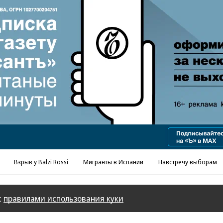
Реклама в «Ъ» www.kommersant.ru/ad
Взрыв у Balzi Rossi
Мигранты в Испании
Навстречу выборам
с
правилами использования куки