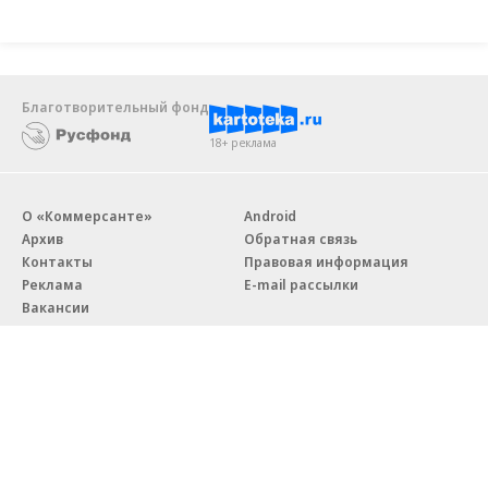
Благотворительный фонд
18+ реклама
О «Коммерсанте»
Android
Архив
Обратная связь
Контакты
Правовая информация
Реклама
E-mail рассылки
Вакансии
18+
© АО «Коммерсантъ». 127006, Москва, Оружейный переулок д. 41,
тел. +7 (495) 797-69-70.
Сетевое издание «Коммерсантъ» (доменное имя сайта: