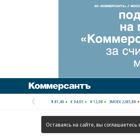
Коммерсантъ
$ 81,40
€ 94,05
¥ 12,08
IMOEX 2285,88
Предыдущая
страница
Оставаясь на сайте, вы соглашаетесь 