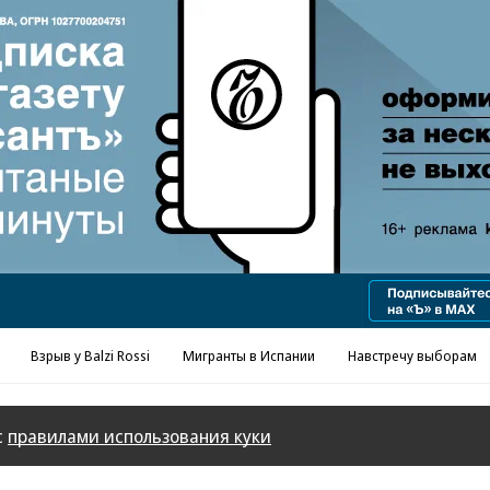
Реклама в «Ъ» www.kommersant.ru/ad
Взрыв у Balzi Rossi
Мигранты в Испании
Навстречу выборам
с
правилами использования куки