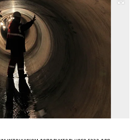
Развернуть на весь экран
Фо
Ал
Чи
Ко