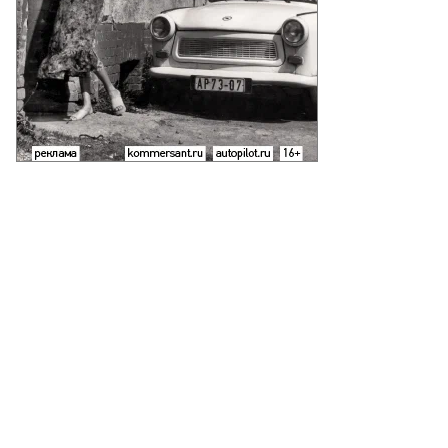
то:
ександр
женок,
ммерсантъ