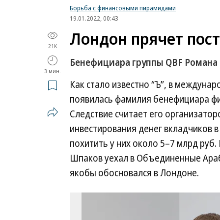
Борьба с финансовыми пирамидами
19.01.2022, 00:43
Лондон прячет пос
21K
Бенефициара группы QBF Романа 
3 мин.
Как стало известно “Ъ”, в междуна
появилась фамилия бенефициара ф
Следствие считает его организато
инвестирования денег вкладчиков 
похитить у них около 5–7 млрд руб
Шпаков уехал в Объединенные Араб
якобы обосновался в Лондоне.