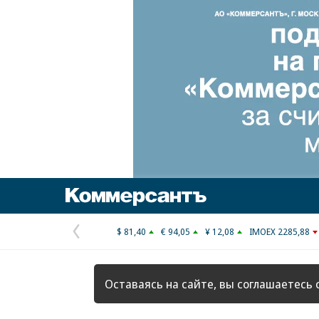
Коммерсантъ
$ 81,40
€ 94,05
¥ 12,08
IMOEX 2285,88
Предыдущая
страница
Оставаясь на сайте, вы соглашаетесь 