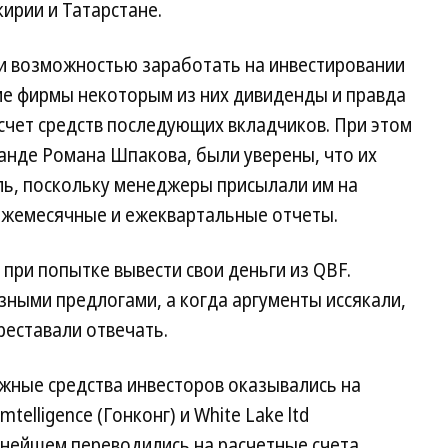
ирии и Татарстане.
и возможностью заработать на инвестировании
е фирмы некоторым из них дивиденды и правда
счет средств последующих вкладчиков. При этом
манде Романа Шпакова, были уверены, что их
ль, поскольку менеджеры присылали им на
жемесячные и ежеквартальные отчеты.
при попытке вывести свои деньги из QBF.
зными предлогами, а когда аргументы иссякали,
реставали отвечать.
ежные средства инвесторов оказывались на
telligence (Гонконг) и White Lake ltd
ьнейшем переводились на расчетные счета