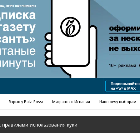
Реклама в «Ъ» www.kommersant.ru/ad
Взрыв у Balzi Rossi
Мигранты в Испании
Навстречу выборам
с
правилами использования куки