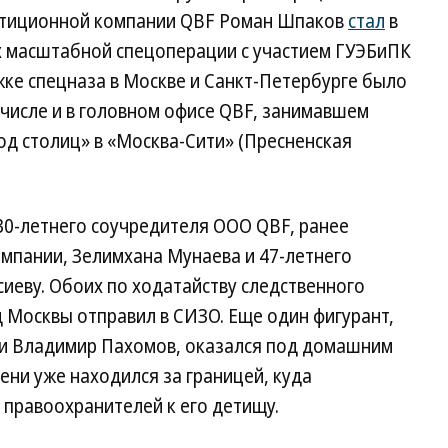
естиционной компании QBF Роман Шпаков
стал
в
ах масштабной спецоперации с участием ГУЭБиПК
ке спецназа в Москве и Санкт-Петербурге было
 числе и в головном офисе QBF, занимавшем
од столиц» в «Москва-Сити» (Пресненская
0-летнего соучредителя ООО QBF, ранее
мпании, Зелимхана Мунаева и 47-летнего
сиеву. Обоих по ходатайству следственного
 Москвы отправил в СИЗО. Еще один фигурант,
ии Владимир Пахомов, оказался под домашним
ени уже находился за границей, куда
 правоохранителей к его детищу.