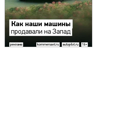
оман
паков
ал
глецом-
ждународником
то:
едоставлено
BF