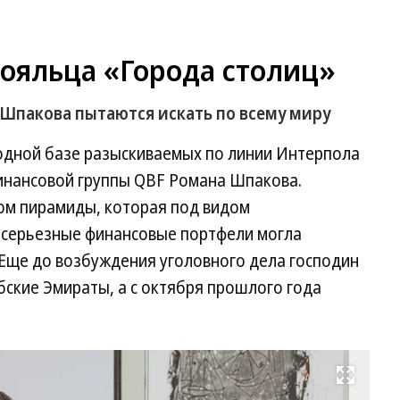
тояльца «Города столиц»
Шпакова пытаются искать по всему миру
родной базе разыскиваемых по линии Интерпола
инансовой группы QBF Романа Шпакова.
ром пирамиды, которая под видом
в серьезные финансовые портфели могла
. Еще до возбуждения уголовного дела господин
ские Эмираты, а с октября прошлого года
Развернуть на весь экран