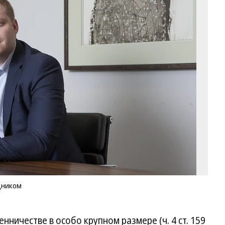
Р
Ш
ст
бе
ме
Фо
Пр
Q
дником
ничестве в особо крупном размере (ч. 4 ст. 159