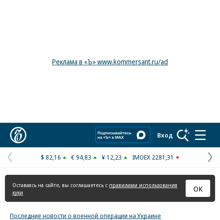
Реклама в «Ъ» www.kommersant.ru/ad
Коммерсантъ
Вход
$ 82,16
€ 94,83
¥ 12,23
IMOEX 2281,31
Предыдущая
С
страница
с
Оставаясь на сайте, вы соглашаетесь с
правилами использования
ОК
куки
Последние новости о военной операции на Украине