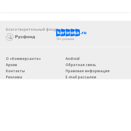
Благотворительный фонд
18+ реклама
О «Коммерсанте»
Android
Архив
Обратная связь
Контакты
Правовая информация
Реклама
E-mail рассылки
Вакансии
18+
© АО «Коммерсантъ». 127006, Москва, Оружейный переулок д. 41,
тел. +7 (495) 797-69-70.
Сетевое издание «Коммерсантъ» (доменное имя сайта: