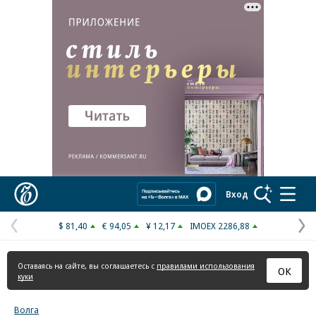
Реклама в «Ъ» www.kommersant.ru/ad
Коммерсантъ
Вход
$ 81,40
€ 94,05
¥ 12,17
IMOEX 2286,88
Предыдущая
С
страница
с
Оставаясь на сайте, вы соглашаетесь с
правилами использования
ОК
куки
Волга