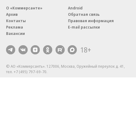
О «Коммерсанте»
Android
Архив
Обратная связь
Контакты
Правовая информация
Реклама
E-mail рассылки
Вакансии
18+
© АО «Коммерсантъ». 127006, Москва, Оружейный переулок д. 41,
тел. +7 (495) 797-69-70.
Сетевое издание «Коммерсантъ» (доменное имя сайта:
kommersant.ru) зарегистрировано Федеральной службой
по надзору в сфере связи, информационных технологий и массовых
коммуникаций (Роскомнадзор), регистрационный номер и дата
принятия решения о регистрации: серия
Эл № ФС77-76922
от 11 октября 2019 г.
Партнерские проекты/материалы, новости компаний, материалы
с пометкой «Промо» и «Официальное сообщение» опубликованы
на коммерческой основе.