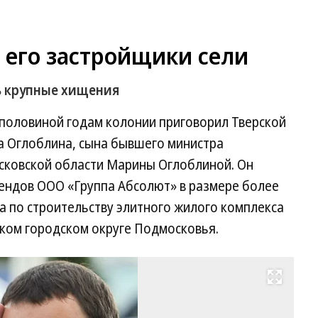
а его застройщики сели
ь крупные хищения
с половиной годам колонии приговорил Тверской
 Оглоблина, сына бывшего министра
сковской области Марины Оглоблиной. Он
ендов ООО «Группа Абсолют» в размере более
та по строительству элитного жилого комплекса
ком городском округе Подмосковья.
Развернуть на весь экран
Ми