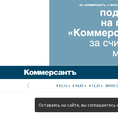
Коммерсантъ
$ 82,16
€ 94,83
¥ 12,23
IMOEX 2
Предыдущая
страница
Оставаясь на сайте, вы соглашаетесь 