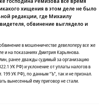
же господина Ремизова все время
никакого хищения в этом деле не было
ьной редакции, где Михаилу
свидетеля, обвинение выглядело и
 обвинение в мошенничестве девелоперу все же
ле и на показаниях Дмитрия Карьянова.
лин, ранее дважды судимый за организацию
 322.1 УК РФ) и уклонение от уплаты налогов в
т. 199 УК РФ), по данным “Ъ”, так и не признал.
ть вынесенный ему приговор не стали.