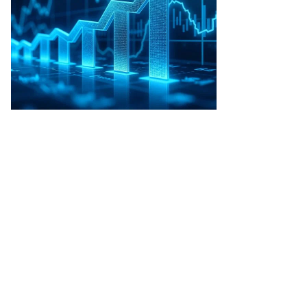
лоблин
то:
ргей
селев,
ммерсантъ