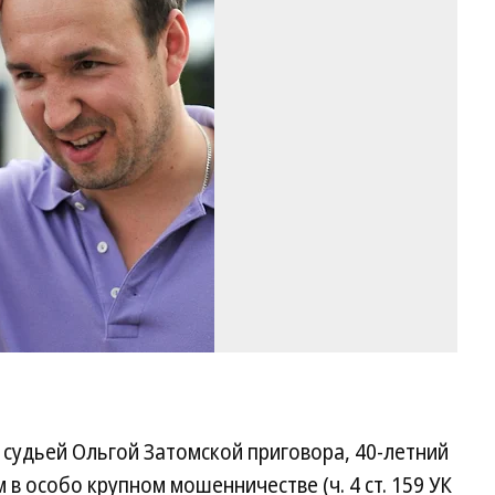
Ог
Фо
Се
Ки
Ко
у судьей Ольгой Затомской приговора, 40-летний
в особо крупном мошенничестве (ч. 4 ст. 159 УК