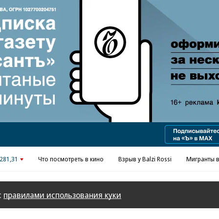
Реклама в «Ъ» www.kommersant.ru/ad
281,31
Что посмотреть в кино
Взрыв у Balzi Rossi
Мигранты в
с
правилами использования куки