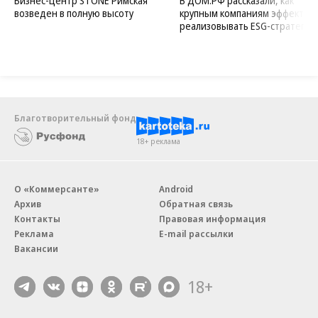
Бизнес-центр STONE Римская
В ДОМ.РФ рассказали, как
возведен в полную высоту
крупным компаниям эффектив
реализовывать ESG-стратегию
Благотворительный фонд
18+ реклама
О «Коммерсанте»
Android
Архив
Обратная связь
Контакты
Правовая информация
Реклама
E-mail рассылки
Вакансии
18+