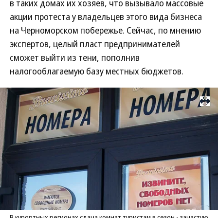
в таких домах их хозяев, что вызывало массовые
акции протеста у владельцев этого вида бизнеса
на Черноморском побережье. Сейчас, по мнению
экспертов, целый пласт предпринимателей
сможет выйти из тени, пополнив
налогооблагаемую базу местных бюджетов.
Развернуть на
В курортных регионах сдача комнат туристам в сезон - зачастую