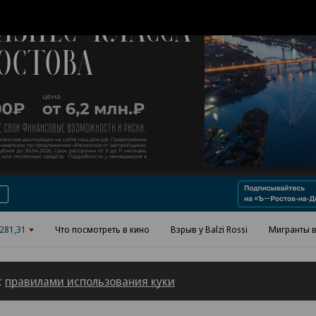
Реклама в «Ъ» www.kommersant.ru/ad
281,31
Что посмотреть в кино
Взрыв у Balzi Rossi
Мигранты в
с
правилами использования куки