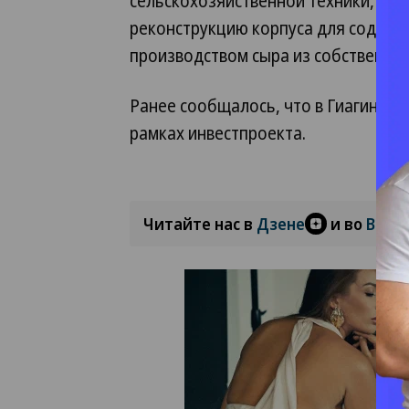
сельскохозяйственной техники, обо
реконструкцию корпуса для содерж
производством сыра из собственно
Ранее сообщалось, что в Гиагинско
рамках инвестпроекта.
Читайте нас в
Дзене
и во
Вкон