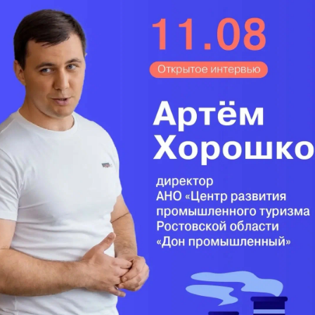
рудования для фермы, а также на
ания животных. Данное хозяйство занимается и
го молока», – сообщил Мурат Кумпилов.
м районе строят молочно-товарную ферму в
Поделиться
такте