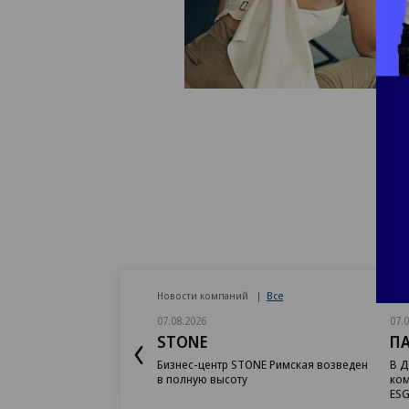
Новости компаний
Все
07.08.2026
07.
STONE
П
Бизнес-центр STONE Римская возведен
В Д
в полную высоту
ком
ESG