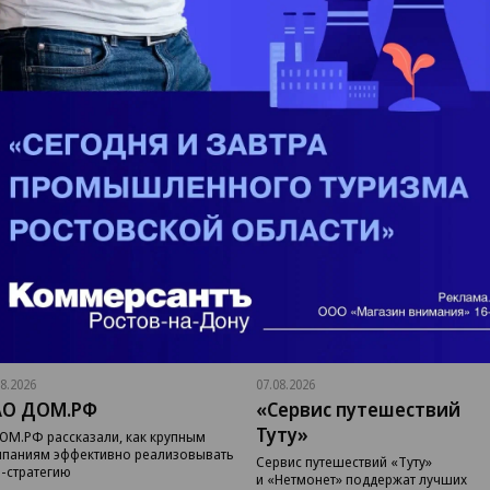
08.2026
07.08.2026
АО ДОМ.РФ
«Сервис путешествий
Туту»
ОМ.РФ рассказали, как крупным
паниям эффективно реализовывать
Сервис путешествий «Туту»
-стратегию
и «Нетмонет» поддержат лучших