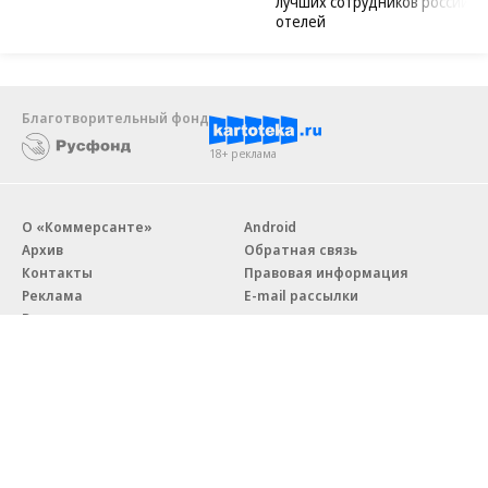
лучших сотрудников российск
отелей
Благотворительный фонд
18+ реклама
О «Коммерсанте»
Android
Архив
Обратная связь
Контакты
Правовая информация
Реклама
E-mail рассылки
Вакансии
18+
© АО «Коммерсантъ». 127006, Москва, Оружейный переулок д. 41,
тел. +7 (495) 797-69-70.
Сетевое издание «Коммерсантъ» (доменное имя сайта: