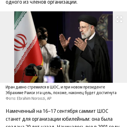
одного из членов организации.
Развернуть на
Иран давно стремился в ШОС, и при новом президенте
Эбрахиме Раиси эта цель, похоже, наконец будет достигнута
Фото: Ebrahim Noroozi, AP
Намеченный на 16–17 сентября саммит ШОС
станет для организации юбилейным: она была
создана 20 лет назад. Начиналось все в 2001 году