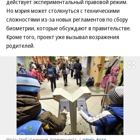
действует экспериментальный правовой режим.
Но мэрия может столкнуться с техническими
сложностями из-за новых регламентов по сбору
биометрии, которые обсуждают в правительстве.
Кроме того, проект уже вызывал возражения
родителей.
Развернуть на
Фото: Глеб Щелкунов, Коммерсантъ
/
купить фото