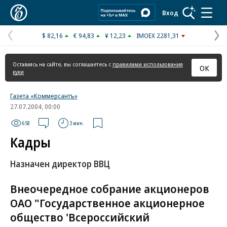
Коммерсантъ
Вход
$ 82,16
€ 94,83
¥ 12,23
IMOEX 2281,31
Предыдущая
С
страница
с
Оставаясь на сайте, вы соглашаетесь с
правилами использования
ОК
куки
Газета «Коммерсантъ»
27.07.2004, 00:00
658
3 мин.
Кадры
Назначен директор ВВЦ
Внеочередное собрание акционеров
ОАО "Государственное акционерное
общество 'Всероссийский