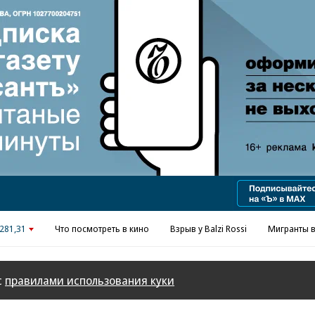
Реклама в «Ъ» www.kommersant.ru/ad
281,31
Что посмотреть в кино
Взрыв у Balzi Rossi
Мигранты в
с
правилами использования куки