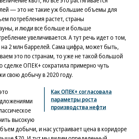
еличение квот, но все это растягивается
елей — это не такие уж большие объемы для
бъем потребления растет, страны
ауны, и люди все больше и больше
ребление увеличивается. А тут речь идет о том,
 на 2 млн баррелей. Сама цифра, может быть,
ваем это по странам, то уже не такой большой
о сделке ОПЕК+ сократила примерно чуть
ки свою добычу в 2020 году.
это
Как ОПЕК+ согласовала
параметры роста
едложениями
производства нефти
классическое
нить высокую
объем добычи, и нас устраивает цена в коридоре
т выше $70. И тут мы видим определенный