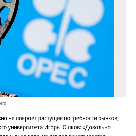
Da
Ru
Ph
Re
ters
вно не покроет растущие потребности рынков,
ого университета Игорь Юшков: «Довольно