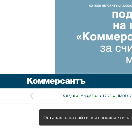
Коммерсантъ
$ 82,16
€ 94,83
¥ 12,23
IMOEX 2
Предыдущая
страница
Оставаясь на сайте, вы соглашаетесь 