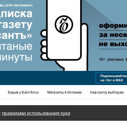
Реклама в «Ъ» www.kommersant.ru/ad
Взрыв у Balzi Rossi
Мигранты в Испании
Навстречу выборам
с
правилами использования куки