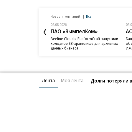
Новости компаний
Все
05.08.2026
05.
ПАО «ВымпелКом»
АО
Beeline Cloud и PlatformCraft запустили
Бан
холодное S3-хранилище для архивных
объ
данных бизнеса
ИЖС
Лента
Моя лента
Долги потеряли 
Благотворительный фонд
О «Коммер
Архив
Контакты
18+ реклама
© АО «Коммерсантъ». 127006, Москва, Оружейный пе
Сетевое издание «Коммерсантъ» (доменное имя сайт