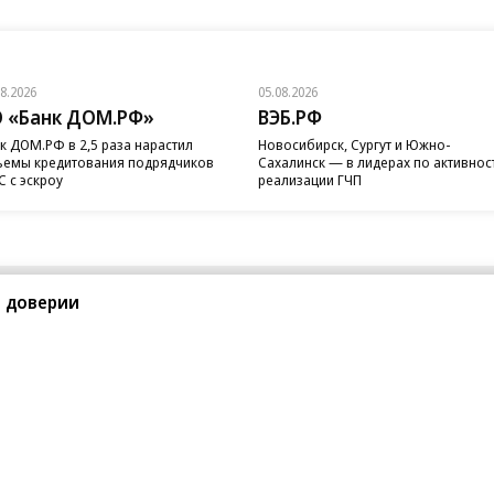
08.2026
05.08.2026
 «Банк ДОМ.РФ»
ВЭБ.РФ
к ДОМ.РФ в 2,5 раза нарастил
Новосибирск, Сургут и Южно-
емы кредитования подрядчиков
Сахалинск — в лидерах по активнос
 с эскроу
реализации ГЧП
в доверии
санте»
Реклама
Обратная связь
Вакансии
Правовая информация
Android
E-mail рассылки
реулок д. 41,
тел. +7 (495) 797-69-70.
Партнерские проекты/матери
«Промо» и «Официальное со
а: kommersant.ru) зарегистрировано