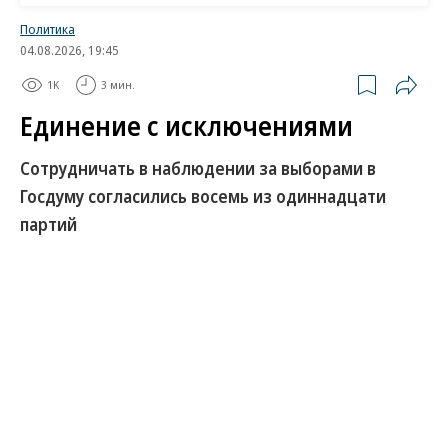
Политика
04.08.2026, 19:45
1K
3 мин.
Единение с исключениями
Сотрудничать в наблюдении за выборами в
Госдуму согласились восемь из одиннадцати
партий
В Общественной палате (ОП) РФ 4 августа прошла
церемония подписания соглашения о
сотрудничестве при наблюдении за выборами. В
нем приняли участие восемь из одиннадцати
партий, зарегистрированных на выборах в
Госдуму. Участники мероприятия заявили, что
главной задачей наблюдателя считают