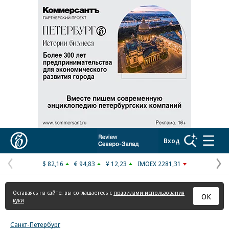
Реклама в «Ъ» www.kommersant.ru/ad
Коммерсантъ
Вход
$ 82,16
€ 94,83
¥ 12,23
IMOEX 2281,31
Предыдущая
С
страница
с
Оставаясь на сайте, вы соглашаетесь с
правилами использования
ОК
куки
Санкт-Петербург