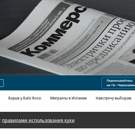
Реклама в «Ъ» www.kommersant.ru/ad
Взрыв у Balzi Rossi
Мигранты в Испании
Навстречу выборам
с
правилами использования куки