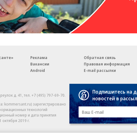
санте»
Реклама
Обратная связь
Вакансии
Правовая информация
Android
E-mail рассылки
Подпишитесь на 
реулок д. 41,
тел. +7 (495) 797-69-70.
Партнерские проекты/матери
новостей в рассы
«Промо» и «Официальное со
а: kommersant.ru) зарегистрировано
нформационных технологий
На kommersant.ru применяют
ционный номер и дата принятия
1 октября 2019 г.