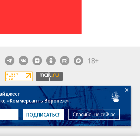
18+
дайджест
алы, новости компаний, материалы с пометкой
лке «Коммерсантъ Воронеж»
общение» опубликованы на коммерческой основе.
ся рекомендательные технологии.
Подробнее
Спасибо, не сейчас
ПОДПИСАТЬСЯ