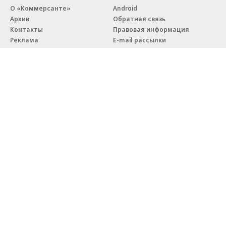
О «Коммерсанте»
Android
Архив
Обратная связь
Контакты
Правовая информация
Реклама
E-mail рассылки
Вакансии
18+
© АО «Коммерсантъ». 127006, Москва, Оружейный переулок д. 41,
тел. +7 (495) 797-69-70.
Сетевое издание «Коммерсантъ» (доменное имя сайта:
kommersant.ru) зарегистрировано Федеральной службой
по надзору в сфере связи, информационных технологий и массовых
коммуникаций (Роскомнадзор), регистрационный номер и дата
принятия решения о регистрации: серия
Эл № ФС77-76922
от 11 октября 2019 г.
Партнерские проекты/материалы, новости компаний, материалы
с пометкой «Промо» и «Официальное сообщение» опубликованы
на коммерческой основе.
На kommersant.ru применяются рекомендательные технологии.