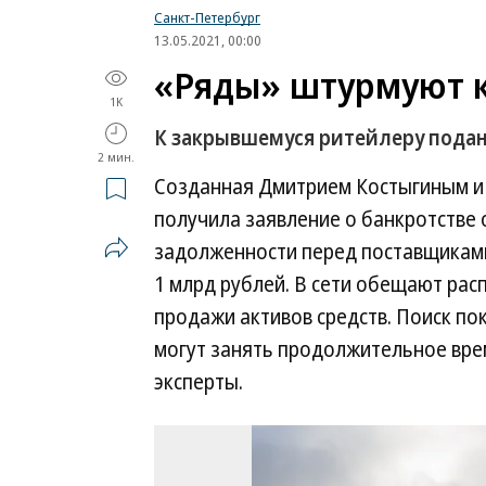
Санкт-Петербург
13.05.2021, 00:00
«Ряды» штурмуют 
1K
К закрывшемуся ритейлеру подан
2 мин.
Созданная Дмитрием Костыгиным и 
получила заявление о банкротстве
задолженности перед поставщикам
1 млрд рублей. В сети обещают рас
продажи активов средств. Поиск п
могут занять продолжительное вре
эксперты.