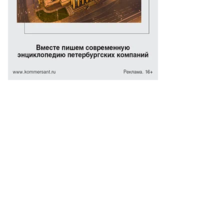
йчас
рги
ставлены
а
вших
пермаркета
ти
лковском
афировском
ссе
ин
алогичный
ъект
дмосковье
то:
терина
геньева,