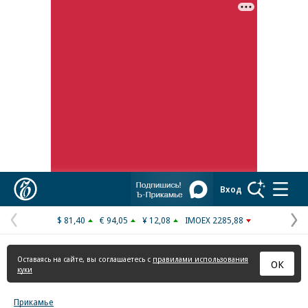
Реклама в «Ъ» www.kommersant.ru/ad
Коммерсантъ
Вход
$ 81,40
€ 94,05
¥ 12,08
IMOEX 2285,88
Предыдущая
С
страница
с
Оставаясь на сайте, вы соглашаетесь с
правилами использования
ОК
куки
Прикамье