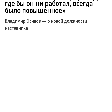
где бы он ни работал, всегда
было повышенное»
Владимир Осипов — о новой должности
наставника
Первая пресс-конференция Валерия Карпина
состоялась в Новогорске на базе футбольного
клуба «Динамо». Новый наставник бело-голубых
ответил на вопросы журналистов и болельщиков,
а также заявил, что верит в чемпионство
команды. Подробности — у спортивного
обозревателя “Ъ FM” Владимира Осипова.