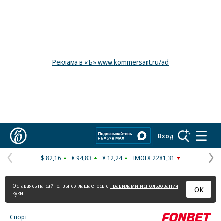
Реклама в «Ъ» www.kommersant.ru/ad
Коммерсантъ
Вход
$ 82,16
€ 94,83
¥ 12,24
IMOEX 2281,31
Предыдущая
С
страница
с
Оставаясь на сайте, вы соглашаетесь с
правилами использования
ОК
куки
Спорт