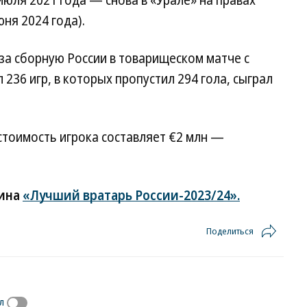
июля 2021 года — снова в «Урале» на правах
ня 2024 года).
за сборную России в товарищеском матче с
л 236 игр, в которых пропустил 294 гола, сыграл
стоимость игрока составляет €2 млн —
шина
«Лучший вратарь России-2023/24».
Поделиться
л