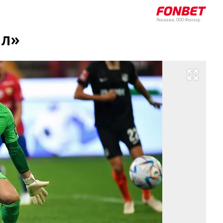
Реклама, ООО Фонкор
ал»
Развернуть на весь экран
Ил
По
Фо
Ив
Во
Ко