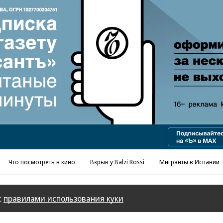
Реклама в «Ъ» www.kommersant.ru/ad
Что посмотреть в кино
Взрыв у Balzi Rossi
Мигранты в Испании
с
правилами использования куки