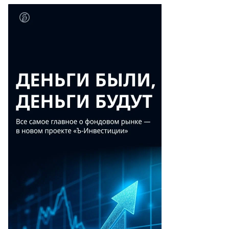
ья
мазун
то:
ан
допьянов,
ммерсантъ