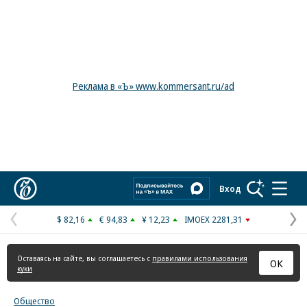
Реклама в «Ъ» www.kommersant.ru/ad
Коммерсантъ
Вход
$ 82,16
€ 94,83
¥ 12,23
IMOEX 2281,31
Предыдущая
С
страница
с
Оставаясь на сайте, вы соглашаетесь с
правилами использования
ОК
куки
Общество