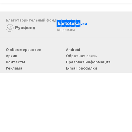
Благотворительный фонд
18+ реклама
О «Коммерсанте»
Android
Архив
Обратная связь
Контакты
Правовая информация
Реклама
E-mail рассылки
Вакансии
18+
© АО «Коммерсантъ». 127006, Москва, Оружейный переулок д. 41,
тел. +7 (495) 797-69-70.
Сетевое издание «Коммерсантъ» (доменное имя сайта:
kommersant.ru) зарегистрировано Федеральной службой
по надзору в сфере связи, информационных технологий и массовых