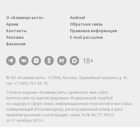
О «Коммерсанте»
Android
Архив
Обратная связь
Контакты
Правовая информация
Реклама
E-mail рассылки
Вакансии
18+
© АО «Коммерсантъ». 127006, Москва, Оружейный переулок д. 41,
тел. +7 (495) 797-69-70.
Сетевое издание «Коммерсантъ» (доменное имя сайта:
kommersant.ru) зарегистрировано Федеральной службой
по надзору в сфере связи, информационных технологий и массовых
коммуникаций (Роскомнадзор), регистрационный номер и дата
принятия решения о регистрации: серия
Эл № ФС77-76922
от 11 октября 2019 г.
Партнерские проекты/материалы, новости компаний, материалы
с пометкой «Промо» и «Официальное сообщение» опубликованы