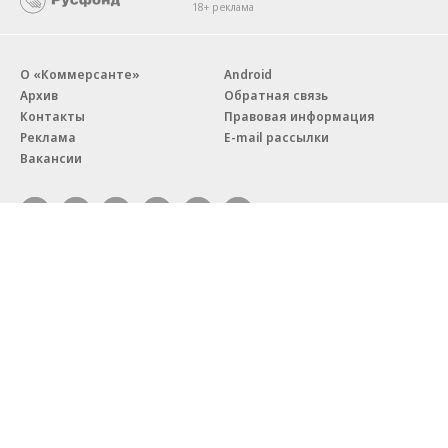
18+ реклама
О «Коммерсанте»
Android
Архив
Обратная связь
Контакты
Правовая информация
Реклама
E-mail рассылки
Вакансии
18+
© АО «Коммерсантъ». 127006, Москва, Оружейный переулок д. 41,
тел. +7 (495) 797-69-70.
Сетевое издание «Коммерсантъ» (доменное имя сайта:
kommersant.ru) зарегистрировано Федеральной службой
по надзору в сфере связи, информационных технологий и массовых
коммуникаций (Роскомнадзор), регистрационный номер и дата
принятия решения о регистрации: серия
Эл № ФС77-76922
от 11 октября 2019 г.
Партнерские проекты/материалы, новости компаний, материалы