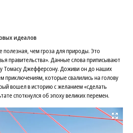
новых идеалов
е полезная, чем гроза для природы. Это
вья правительства». Данные слова приписывают
у Томасу Джефферсону. Доживи он до наших
тем приключениям, которые свалились на голову
рый вошел в историю с желанием «сделать
ьтате споткнулся об эпоху великих перемен.
Развернуть на весь экран
Фо