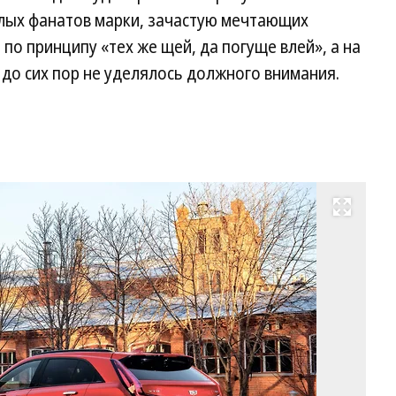
елых фанатов марки, зачастую мечтающих
по принципу «тех же щей, да погуще влей», а на
до сих пор не уделялось должного внимания.
Развернуть на весь экран
М
зо
да
до
Уч
чт
д
в
ст