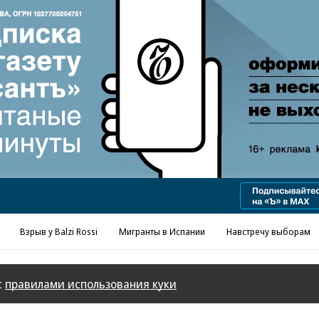
Реклама в «Ъ» www.kommersant.ru/ad
Взрыв у Balzi Rossi
Мигранты в Испании
Навстречу выборам
с
правилами использования куки