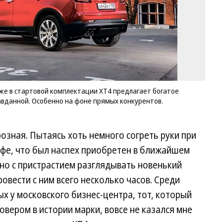
ко
XT
пр
бо
ос
це
во
не
вы
аже в стартовой комплектации XT4 предлагает богатое
не
авданной. Особенно на фоне прямых конкурентов.
Ос
на
ф
озная. Пытаясь хоть немного согреть руки при
пр
ко
офе, что был наспех приобретен в ближайшем
Фо
 но с пристрастием разглядывать новенький
Ca
ровести с ним всего несколько часов. Среди
х у московского бизнес-центра, тот, который
вером в истории марки, вовсе не казался мне