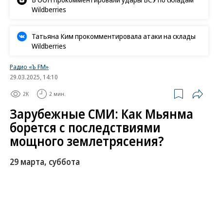
Wildberries
Татьяна Ким прокомментировала атаки на склады
Wildberries
Радио «Ъ FM»
29.03.2025, 14:10
2K
2 мин.
Зарубежные СМИ: Как Мьянма
борется с последствиями
мощного землетрясения?
29 марта, суббота
Свыше 1 тыс. человек погибли в Мьянме в
результате землетрясения. Военное руководство
страны предупредило, что эта цифра будет расти.