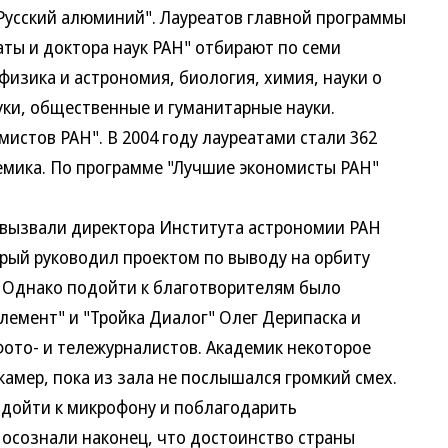
"Русский алюминий". Лауреатов главной программы
ы и доктора наук РАН" отбирают по семи
изика и астрономия, биология, химия, науки о
уки, общественные и гуманитарные науки.
истов РАН". В 2004 году лауреатами стали 362
демика. По программе "Лучшие экономисты РАН"
звали директора Института астрономии РАН
орый руководил проектом по выводу на орбиту
 Однако подойти к благотворителям было
лемент" и "Тройка Диалог" Олег Дерипаска и
ото- и тележурналистов. Академик некоторое
камер, пока из зала не послышался громкий смех.
одойти к микрофону и поблагодарить
осознали наконец, что достоинство страны