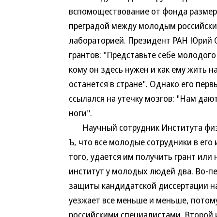
вспомоществование от фонда размеро
преградой между молодым российски
лабораторией. Президент РАН Юрий О
грантов: "Представьте себе молодог
кому он здесь нужен и как ему жить н
останется в стране". Однако его пер
ссылался на утечку мозгов: "Нам даю
ноги".
Научный сотрудник Института физ
Ъ, что все молодые сотрудники в его
того, удается им получить грант или 
институт у молодых людей два. Во-п
защиты кандидатской диссертации на
уезжает все меньше и меньше, потом
российскими специалистами. Второй 