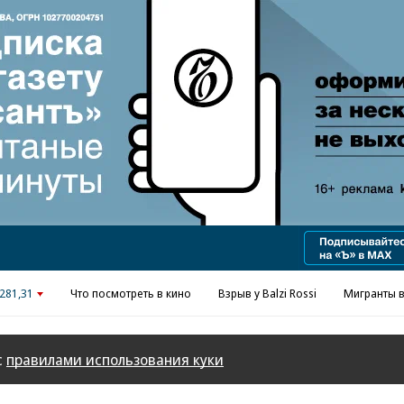
281,31
Что посмотреть в кино
Взрыв у Balzi Rossi
Мигранты в
с
правилами использования куки