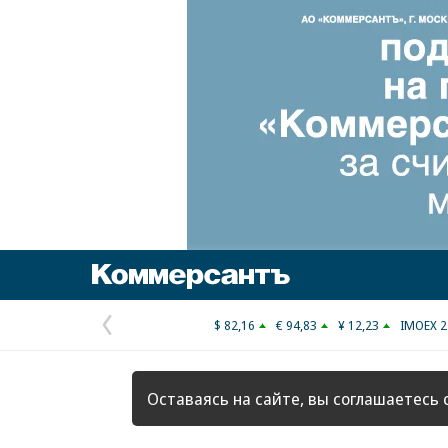
Коммерсантъ
$ 82,16
€ 94,83
¥ 12,23
IMOEX 2
Предыдущая
страница
Оставаясь на сайте, вы соглашаетесь 