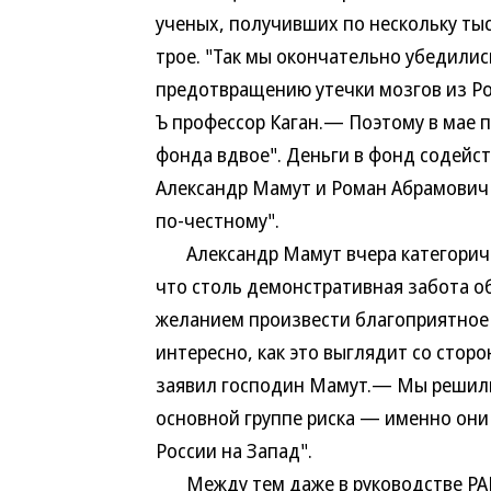
ученых, получивших по нескольку тыся
трое. "Так мы окончательно убедилис
предотвращению утечки мозгов из Ро
Ъ профессор Каган.— Поэтому в мае 
фонда вдвое". Деньги в фонд содейст
Александр Мамут и Роман Абрамович 
по-честному".
Александр Мамут вчера категориче
что столь демонстративная забота о
желанием произвести благоприятное 
интересно, как это выглядит со стор
заявил господин Мамут.— Мы решили 
основной группе риска — именно он
России на Запад".
Между тем даже в руководстве РАН 