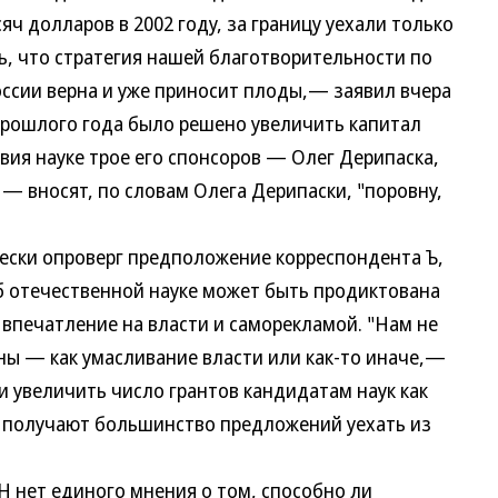
ч долларов в 2002 году, за границу уехали только
ь, что стратегия нашей благотворительности по
ссии верна и уже приносит плоды,— заявил вчера
прошлого года было решено увеличить капитал
вия науке трое его спонсоров — Олег Дерипаска,
— вносят, по словам Олега Дерипаски, "поровну,
ски опроверг предположение корреспондента Ъ,
б отечественной науке может быть продиктована
впечатление на власти и саморекламой. "Нам не
оны — как умасливание власти или как-то иначе,—
увеличить число грантов кандидатам наук как
и получают большинство предложений уехать из
нет единого мнения о том, способно ли