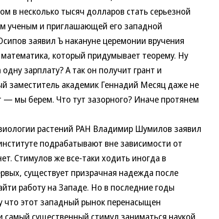
м в несколько тысяч долларов стать серьезной
м ученым и приглашающей его западной
сипов заявил Ъ накануне церемонии вручения
о математика, который придумывает теорему. Ну
а одну зарплату? А так он получит грант и
вый заместитель академик Геннадий Месяц даже не
т — мы берем. Что тут зазорного? Иначе протянем
иологии растений РАН Владимир Шумилов заявил
 институте подрабатывают вне зависимости от
нет. Стимулов же все-таки ходить иногда в
ервых, существует призрачная надежда после
йти работу на Западе. Но в последние годы
у что этот западный рынок перенасыщен
и самый существенный стимул заниматься наукой