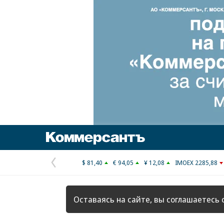
Коммерсантъ
$ 81,40
€ 94,05
¥ 12,08
IMOEX 2285,88
Предыдущая
страница
Оставаясь на сайте, вы соглашаетесь 