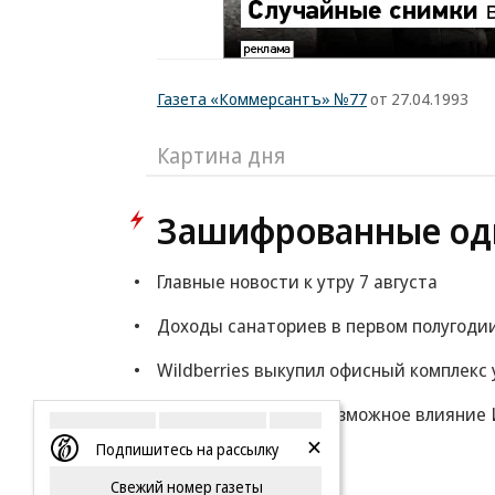
Газета «Коммерсантъ» №77
от 27.04.1993
Картина дня
Зашифрованные од
Главные новости к утру 7 августа
Доходы санаториев в первом полугоди
Wildberries выкупил офисный комплекс 
Эксперты оценили возможное влияние 
Подпишитесь на рассылку
Еще
Свежий номер газеты