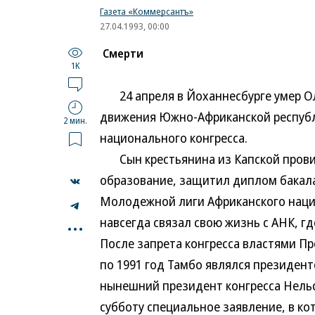
Газета «Коммерсантъ»
27.04.1993, 00:00
Смерти
1K
24 апреля в Йоханнесбурге умер О
движения Южно-Африканской республ
2 мин.
национального конгресса.
Сын крестьянина из Капской прови
образование, защитил диплом бакалав
Молодежной лиги Африканского нацио
...
навсегда связал свою жизнь с АНК, г
После запрета конгресса властями Пре
по 1991 год Тамбо являлся президен
нынешний президент конгресса Нельс
субботу специальное заявление, в к