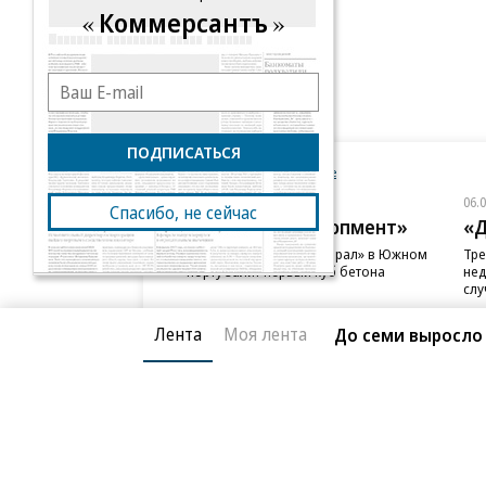
Коммерсантъ
ПОДПИСАТЬСЯ
Новости компаний
Все
06.08.2026
06.
Спасибо, не сейчас
ГК «Галс-Девелопмент»
«Д
В бизнес-центре «Адмирал» в Южном
Тре
порту залит первый куб бетона
нед
слу
Лента
Моя лента
До семи выросло 
Благотворительный фонд
О «Коммер
Архив
Контакты