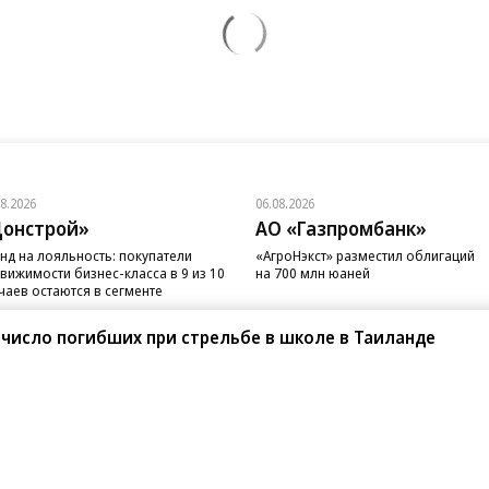
08.2026
06.08.2026
онстрой»
АО «Газпромбанк»
нд на лояльность: покупатели
«АгроНэкст» разместил облигаций
вижимости бизнес-класса в 9 из 10
на 700 млн юаней
чаев остаются в сегменте
число погибших при стрельбе в школе в Таиланде
санте»
Реклама
Обратная связь
Вакансии
Правовая информация
Android
E-mail рассылки