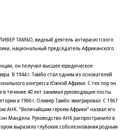
ЛИВЕР ТАМБО, видный деятель антирасистского
ики, национальный председатель Африканского
нции, он получил высшее юридическое
ра. В 1944 г. Тамбо стал одним из основателей
нального конгресса Южной Африки. С тех пор он
де в течение 40 лет занимал руководящие посты.
тории в 1960 г. Оливер Тамбо эмигрировал. С 1967
том АНК. "Величайшим героем Африки" назвал его
он Мандела. Руководство АНК распространило в
отором выразило глубокие соболезнования родным