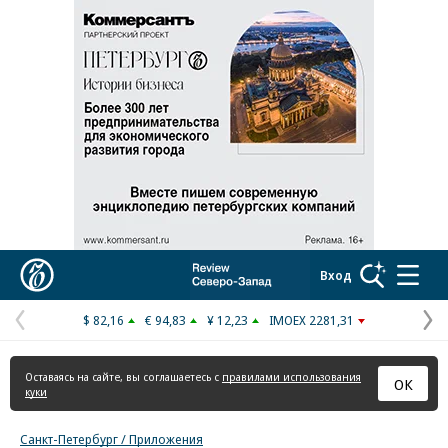
Реклама в «Ъ» www.kommersant.ru/ad
Коммерсантъ
Вход
$ 82,16
€ 94,83
¥ 12,23
IMOEX 2281,31
Предыдущая
С
страница
с
Оставаясь на сайте, вы соглашаетесь с
правилами использования
ОК
куки
Санкт-Петербург / Приложения