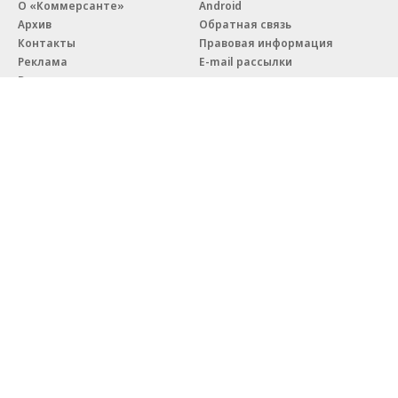
О «Коммерсанте»
Android
Архив
Обратная связь
Контакты
Правовая информация
Реклама
E-mail рассылки
Вакансии
18+
© АО «Коммерсантъ». 127006, Москва, Оружейный переулок д. 41,
тел. +7 (495) 797-69-70.
Сетевое издание «Коммерсантъ» (доменное имя сайта:
kommersant.ru) зарегистрировано Федеральной службой
по надзору в сфере связи, информационных технологий и массовых
коммуникаций (Роскомнадзор), регистрационный номер и дата
принятия решения о регистрации: серия
Эл № ФС77-76922
от 11 октября 2019 г.
Партнерские проекты/материалы, новости компаний, материалы
с пометкой «Промо» и «Официальное сообщение» опубликованы
на коммерческой основе.
На kommersant.ru применяются рекомендательные технологии.
Подробнее