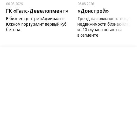
Новости компаний
Все
06.08.2026
06.08.2026
ГК «Галс-Девелопмент»
«Донстрой»
В бизнес-центре «Адмирал» в
Тренд на лояльность: покупат
Южном порту залит первый куб
недвижимости бизнес-класса в
бетона
из 10 случаев остаются
в сегменте
Благотворительный фонд
18+ реклама
О «Коммерсанте»
Android
Архив
Обратная связь
Контакты
Правовая информация
Реклама
E-mail рассылки
Вакансии