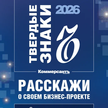
объемов отходов для захоронения.»
«Буматика» обеспечит загрузку строящихся
мощностей на ПОЛИЭФе сырьем, собранным
в Пермском крае и соседних регионах. В планах
оператора на 2021 год довести этот объем
до 10%.
Сергей Чудинов,
директор ООО «Буматика»:
«В июне 2021 года мы планируем запустить
дополнительное производство по переработке
полиэтилентерефталата (ПЭТ), что позволит
создать более 30 рабочих мест и принесет более
39 миллионов рублей в год в виде налоговых
отчислений в бюджеты разных уровней. Также
в рамках амбициозной задачи, которую поставил
губернатор Пермского Края Дмитрий Махонин —