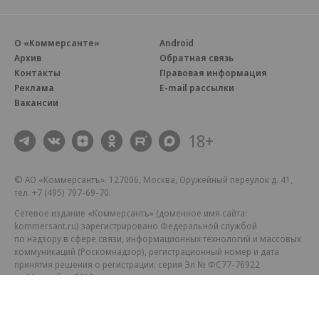
О «Коммерсанте»
Android
Архив
Обратная связь
Контакты
Правовая информация
Реклама
E-mail рассылки
Вакансии
18+
© АО «Коммерсантъ». 127006, Москва, Оружейный переулок д. 41,
тел. +7 (495) 797-69-70.
Сетевое издание «Коммерсантъ» (доменное имя сайта:
kommersant.ru) зарегистрировано Федеральной службой
по надзору в сфере связи, информационных технологий и массовых
коммуникаций (Роскомнадзор), регистрационный номер и дата
принятия решения о регистрации: серия
Эл № ФС77-76922
от 11 октября 2019 г.
Партнерские проекты/материалы, новости компаний, материалы
с пометкой «Промо» и «Официальное сообщение» опубликованы