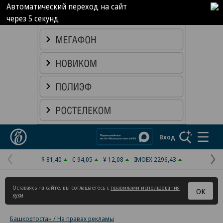
Автоматический переход на сайт
через
4
секунд
Реклама в «Ъ» www.kommersant.ru/ad
Коммерсантъ
Вход
$ 81,40
€ 94,05
¥ 12,08
IMOEX 2296,43
Предыдущая
С
страница
с
Оставаясь на сайте, вы соглашаетесь с
правилами использования
ОК
куки
Башкортостан / На правах рекламы