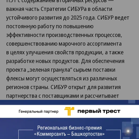
ПЭТ с содержанием вторичных ресурсов —
важная часть Стратегии СИБУРа в области
устойчивого развития до 2025 года. СИБУР ведет
постоянную работу по повышению
эффективности производственных процессов,
совершенствованию марочного ассортимента
в целях улучшения свойств продукции, а также
разработке новых продуктов. Для обеспечения
проекта „зеленая гранула“ сырьем поставки
флексы могут осуществляться из различных
регионов страны. СИБУР открыт для развития
партнерства с поставщиками и рассчитывает
на то, что прогнозируемый спрос на флексу может
стать стимулом для повышения извлекаемости б/
у ПЭТ тары из потока твердых коммунальных
отходов, что будет способствовать снижению