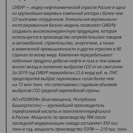
СИБУР — лидер нефтехимической отрасли России и одна
из крупнейших мировых компаний сектора с более чем
23 тысячами сотрудников. Уникальная вертикально-
интегрированная бизнес-модель позволяет СИБУРу
создавать высококонкурентную продукцию, которая
используется в производстве потребительских товаров
и автомобилей, строительстве, энергетике, а также
в химической промышленности и других отраслях в 90
странах по всему миру. Компания перерабатывает
побочные продукты добычи нефти и газа и тем самым
вносит вклад в снижение выбросов СО2 от их сжигания.
За 2019 год СИБУР переработал 22,6 млрд куб. м. ПНГ,
предотвратив выброс парниковых газов более чем
на 72 млн тонн, что сопоставимо с годовым объемом
выбросов СО2 средней европейской страны.
АО «ПОЛИЭФ» (Благовещенск, Республика
Башкортостан) — крупнейший производитель
терефталевой кислоты и полиэтилентерефталата
в России. Мощность по производству ТФК после
последней модернизации завода составляет 350 тыс.
тонн в год, мощность производства ПЭТФ — 219 тыс. тонн