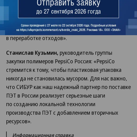
перейти на раздельный сбор отходов в регионе
повсеместно — мы в партнерстве с СИБУРом
собираемся и дальше развивать это направление,
создавая недостающую инфраструктуру
в переработке отходов».
Станислав Кузьмин,
руководитель группы
закупки полимеров PepsiCo Россия: «PepsiCo
стремится к тому, чтобы пластиковая упаковка
никогда не становилась мусором. Для нас важно,
что СИБУР как наш надежный партнер по поставке
ПЭТ в России реализует серьезные шаги
по созданию локальной технологии
производства ПЭТ с добавлением вторичных
ресурсов».
Информационная справка