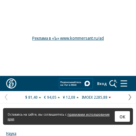
Реклама в «Ъ» www.kommersant.ru/ad
Коммерсантъ
Вход
$ 81,40
€ 94,05
¥ 12,08
IMOEX 2285,88
Предыдущая
С
страница
с
Оставаясь на сайте, вы соглашаетесь с
правилами использования
ОК
куки
Наука