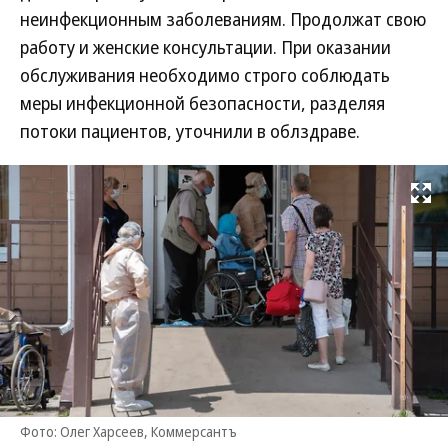
неинфекционным заболеваниям. Продолжат свою
работу и женские консультации. При оказании
обслуживания необходимо строго соблюдать
меры инфекционной безопасности, разделяя
потоки пациентов, уточнили в облздраве.
Развернуть на
Фото: Олег Харсеев, Коммерсантъ