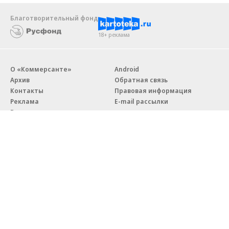
Благотворительный фонд
18+ реклама
О «Коммерсанте»
Android
Архив
Обратная связь
Контакты
Правовая информация
Реклама
E-mail рассылки
Вакансии
18+
© АО «Коммерсантъ». 127006, Москва, Оружейный переулок д. 41,
тел. +7 (495) 797-69-70.
Сетевое издание «Коммерсантъ» (доменное имя сайта:
kommersant.ru) зарегистрировано Федеральной службой
по надзору в сфере связи, информационных технологий и массовых
коммуникаций (Роскомнадзор), регистрационный номер и дата
принятия решения о регистрации: серия
Эл № ФС77-76922