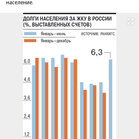
население.
Развернуть на