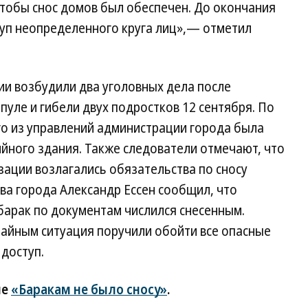
чтобы снос домов был обеспечен. До окончания
уп неопределенного круга лиц»,— отметил
ии возбудили два уголовных дела после
уле и гибели двух подростков 12 сентября. По
го из управлений администрации города была
йного здания. Также следователи отмечают, что
ации возлагались обязательства по сносу
ва города Александр Ессен сообщил, что
барак по документам числился снесенным.
айным ситуация поручили обойти все опасные
 доступ.
ле
«Баракам не было сносу»
.