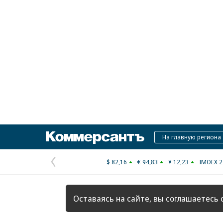
Коммерсантъ
На главную региона
$ 82,16
€ 94,83
¥ 12,23
IMOEX 2
Предыдущая
страница
Оставаясь на сайте, вы соглашаетесь 