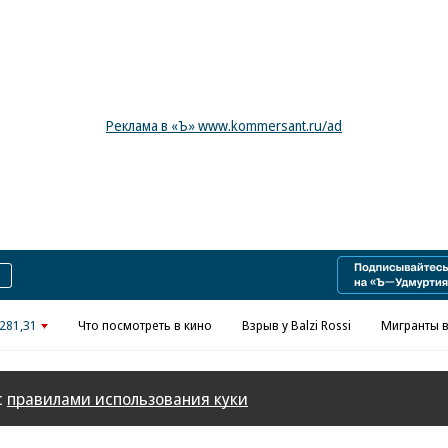
Реклама в «Ъ» www.kommersant.ru/ad
281,31
Что посмотреть в кино
Взрыв у Balzi Rossi
Мигранты в
с
правилами использования куки