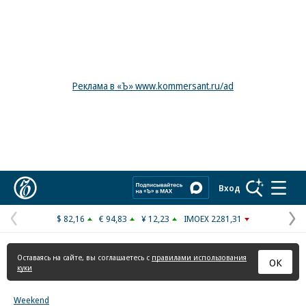
Реклама в «Ъ» www.kommersant.ru/ad
Коммерсантъ
Вход
$ 82,16
€ 94,83
¥ 12,23
IMOEX 2281,31
Предыдущая
С
страница
с
Оставаясь на сайте, вы соглашаетесь с
правилами использования
ОК
куки
Weekend