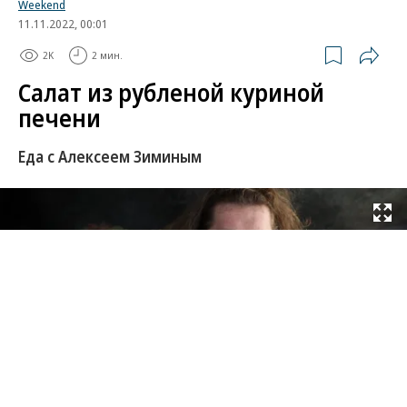
Weekend
11.11.2022, 00:01
2K
2 мин.
Салат из рубленой куриной
печени
Еда с Алексеем Зиминым
Развернуть на