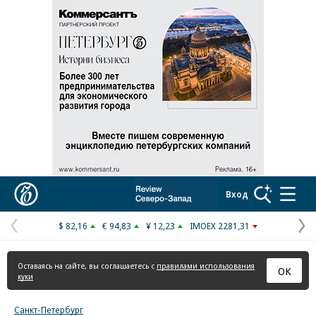
Реклама в «Ъ» www.kommersant.ru/ad
Коммерсантъ
Вход
$ 82,16
€ 94,83
¥ 12,23
IMOEX 2281,31
Предыдущая
С
страница
с
Оставаясь на сайте, вы соглашаетесь с
правилами использования
ОК
куки
Санкт-Петербург