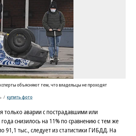
ав
эк
об
те
чт
вл
не
пр
те
Фо
Ал
Ми
Ко
/
ксперты объясняют тем, что владельцы не проходят
ку
ф
ъ
/
купить фото
я только аварии с пострадавшими или
 года снизилось на 11% по сравнению с тем же
 91,1 тыс., следует из статистики ГИБДД. На