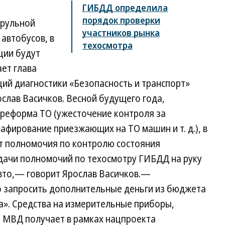
ГИБДД определила
порядок проверки
трульной
участников рынка
автобусов, в
техосмотра
ции будут
ает глава
ий диагностики «Безопасность и транспорт»
слав Васичков. Весной будущего года,
реформа ТО (ужесточение контроля за
фирование приезжающих на ТО машин и т. д.), в
т полномочия по контролю состояния
едачи полномочий по техосмотру ГИБДД на руку
авто,— говорит Ярослав Васичков.—
о запросить дополнительные деньги из бюджета
а». Средства на измерительные приборы,
 МВД получает в рамках нацпроекта