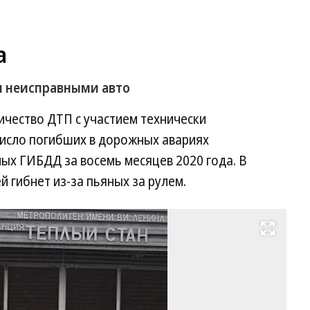
а
ки неисправными авто
личество ДТП с участием технически
число погибших в дорожных авариях
ных ГИБДД за восемь месяцев 2020 года. В
 гибнет из-за пьяных за рулем.
Развернуть на весь экран
Ро
Д
с
не