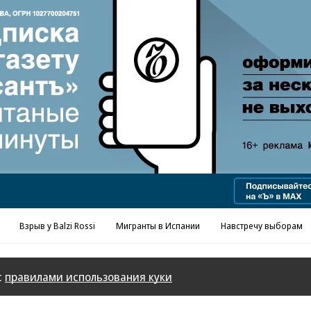
Реклама в «Ъ» www.kommersant.ru/ad
Взрыв у Balzi Rossi
Мигранты в Испании
Навстречу выборам
с
правилами использования куки