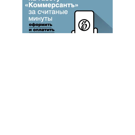
Благотворительный фонд
18+ реклама
О «Коммерсанте»
Android
Архив
Обратная связь
Контакты
Правовая информация
Реклама
E-mail рассылки
Вакансии